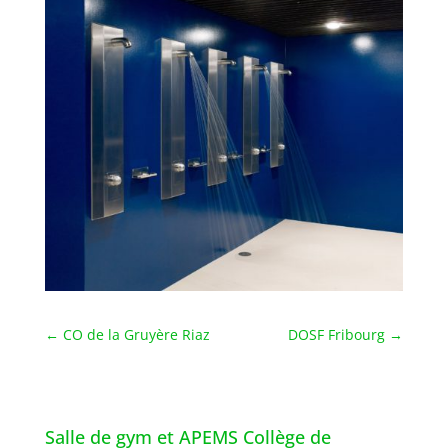
←
CO de la Gruyère Riaz
DOSF Fribourg
→
Salle de gym et APEMS Collège de