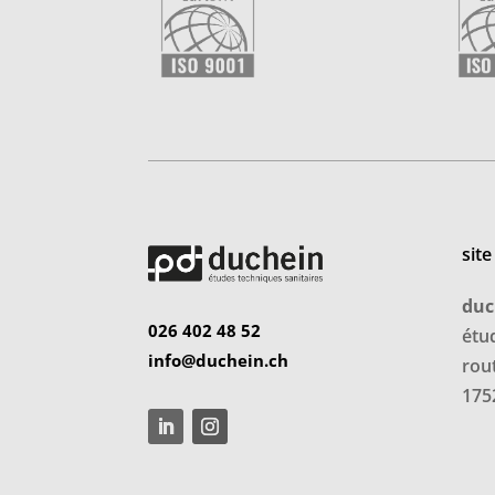
site
duc
026 402 48 52
étu
info@duchein.ch
rou
1752