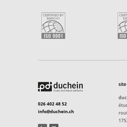
site
duc
026 402 48 52
étu
info@duchein.ch
rou
1752